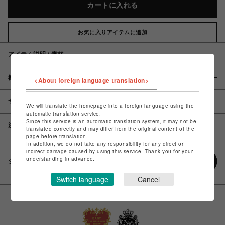
カートに入れる
お気に入りアイテムに追加
アイテム説明 / 素材
概要
<About foreign language translation>
サイズ
We will translate the homepage into a foreign language using the
automatic translation service.
Since this service is an automatic translation system, it may not be
注意事項
translated correctly and may differ from the original content of the
page before translation.
In addition, we do not take any responsibility for any direct or
indirect damage caused by using this service. Thank you for your
understanding in advance.
シェアする
Switch language
Cancel