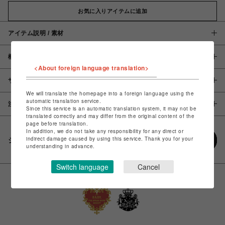
お気に入りアイテムに追加
アイテム説明 / 素材
概要
<About foreign language translation>
サイズ
We will translate the homepage into a foreign language using the
automatic translation service.
注意事項
Since this service is an automatic translation system, it may not be
translated correctly and may differ from the original content of the
page before translation.
In addition, we do not take any responsibility for any direct or
indirect damage caused by using this service. Thank you for your
シェアする
understanding in advance.
Switch language
Cancel