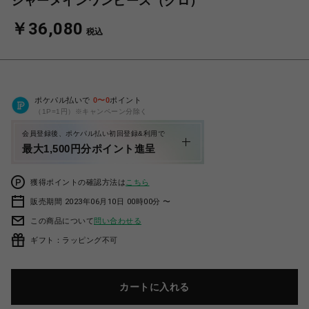
シャーメインワンピース（クロ）
￥36,080
税込
ポケパル払いで
0
〜
0
ポイント
（1P=1円）※キャンペーン分除く
会員登録後、ポケパル払い初回登録&利用で
最大1,500円分ポイント進呈
獲得ポイントの確認方法は
こちら
販売期間 2023年06月10日 00時00分 〜
この商品について
問い合わせる
ギフト：ラッピング不可
カートに入れる