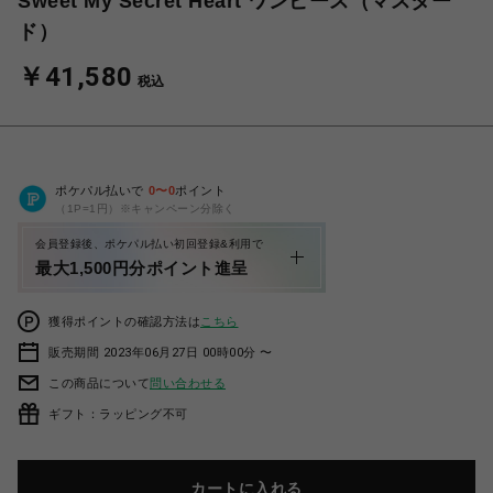
Sweet My Secret Heart ワンピース（マスター
ド）
￥41,580
税込
ポケパル払いで
0
〜
0
ポイント
（1P=1円）※キャンペーン分除く
会員登録後、ポケパル払い初回登録&利用で
最大1,500円分ポイント進呈
獲得ポイントの確認方法は
こちら
販売期間 2023年06月27日 00時00分 〜
この商品について
問い合わせる
ギフト：ラッピング不可
カートに入れる