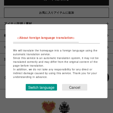
お気に入りアイテムに追加
アイテム説明 / 素材
概要
<About foreign language translation>
サイズ
We will translate the homepage into a foreign language using the
automatic translation service.
Since this service is an automatic translation system, it may not be
注意事項
translated correctly and may differ from the original content of the
page before translation.
In addition, we do not take any responsibility for any direct or
indirect damage caused by using this service. Thank you for your
understanding in advance.
シェアする
Switch language
Cancel