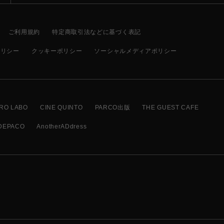
ご利用規約
特定商取引法などに基づく表記
ポリシー
クッキーポリシー
ソーシャルメディアポリシー
RO LABO
CINE QUINTO
PARCO出版
THE GUEST CAFE
DEPACO
AnotherADdress