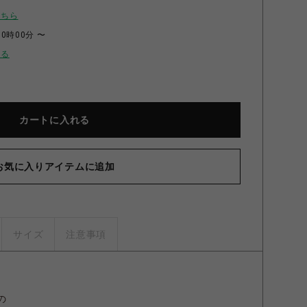
こちら
00時00分 〜
せる
カートに入れる
お気に入りアイテムに追加
グシフォンワンピース（エンジ） エンジ
サイズ
注意事項
の