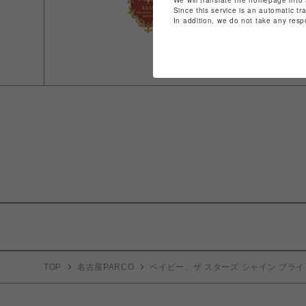
We will translate the homepage into 
店舗
Since this service is an automatic tr
In addition, we do not take any resp
特定
ショ
TOP
名古屋PARCO
ベイビー、ザ スターズ シャイン ブライ