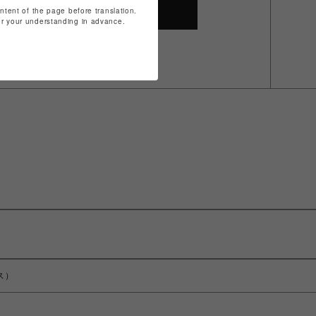
ontent of the page before translation.
SHOP TOP
for your understanding in advance.
ス）