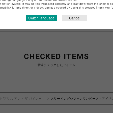
a foreign language using the automatic translation service.
名
名古屋PARCO
anslation system, it may not be translated correctly and may differ from the original c
onsibility for any direct or indirect damage caused by using this service. Thank you 
商取引法など法令に基づく表記は
こちら
Switch language
Cancel
ップお問い合わせは
こちら
CHECKED ITEMS
最近チェックしたアイテム
ト/アリス アンド ザ パイレーツ
スリーピングシフォンワンピース（アイリ