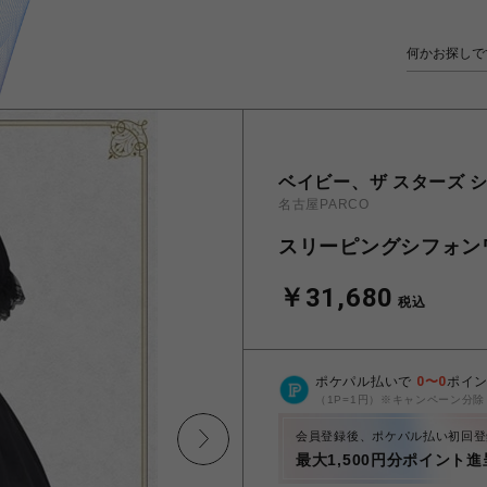
ベイビー、ザ スターズ シ
名古屋PARCO
スリーピングシフォン
￥31,680
税込
ポケパル払いで
0
〜
0
ポイ
（1P=1円）※キャンペーン分除
会員登録後、ポケパル払い初回登
最大1,500円分ポイント進