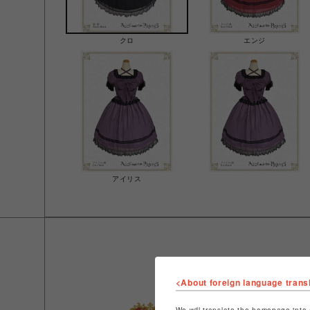
クロ
エンジ
アイリス
ショ
<About foreign language trans