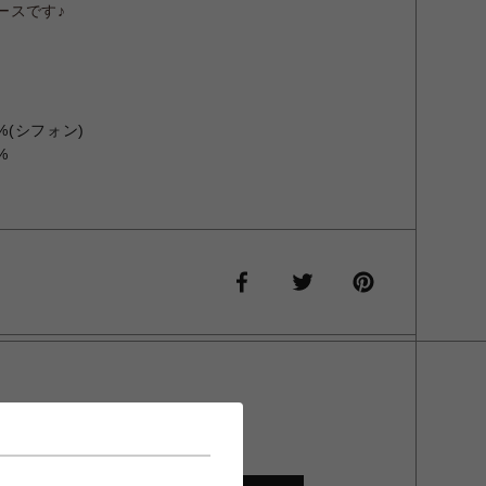
ースです
♪
%(シフォン)
%
ザ