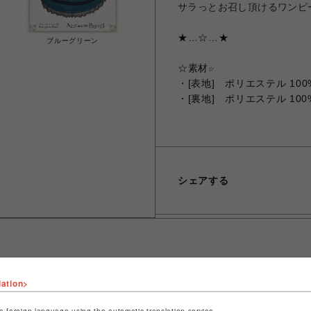
サラっとお召し頂けるワンピ
★…☆…★
ブルーグリーン
☆
素材☆
・
[表地] ポリエステル 100
・[裏地] ポリエステル 100
シェアする
ップ名
ベイビー、ザ スターズ シャイン ブライト/アリス アンド 
lation>
パイレーツ