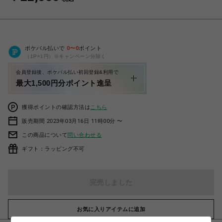
ポケパル払いで
0
〜
0
ポイント
（1P=1円）※キャンペーン分除く
会員登録後、ポケパル払い初回登録&利用で
最大1,500円分ポイント進呈
獲得ポイントの確認方法は
こちら
販売期間 2023年03月16日 11時00分 〜
この商品について
問い合わせる
ギフト：ラッピング不可
完売しました
お気に入りアイテムに追加