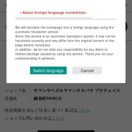
アイテム説明 / 素材
<About foreign language translation>
シェアする
We will translate the homepage into a foreign language using the
automatic translation service.
Since this service is an automatic translation system, it may not be
translated correctly and may differ from the original content of the
page before translation.
In addition, we do not take any responsibility for any direct or
indirect damage caused by using this service. Thank you for your
understanding in advance.
Switch language
Cancel
ショップ名
サマンサベガ＆サマンサタバサ プチチョイス
店舗名
錦糸町PARCO
特定商取引法など法令に基づく表記は
こちら
ショップお問い合わせは
こちら