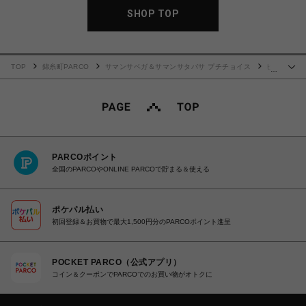
SHOP TOP
TOP
錦糸町PARCO
サマンサベガ＆サマンサタバサ プチチョイス
ビ
…
ジューフラッター(小)
PARCOポイント
全国のPARCOやONLINE PARCOで貯まる＆使える
ポケパル払い
初回登録＆お買物で最大1,500円分のPARCOポイント進呈
POCKET PARCO（公式アプリ）
コイン＆クーポンでPARCOでのお買い物がオトクに