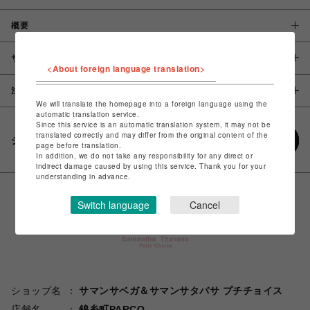
概要
サイズ
<About foreign language translation>
注意事項
We will translate the homepage into a foreign language using the
automatic translation service.
Since this service is an automatic translation system, it may not be
translated correctly and may differ from the original content of the
シェアする
page before translation.
In addition, we do not take any responsibility for any direct or
indirect damage caused by using this service. Thank you for your
understanding in advance.
Switch language
Cancel
ショップ名
サマンサベガ＆サマンサタバサ プチチョイス
店舗名
錦糸町PARCO