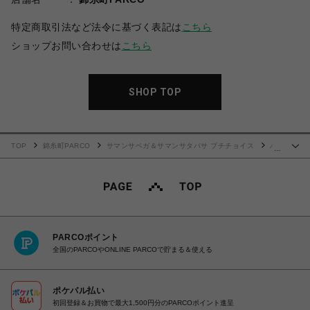
特定商取引法など法令に基づく表記は
こちら
ショップお問い合わせは
こちら
SHOP TOP
TOP
錦糸町PARCO
サマンサベガ＆サマンサタバサ プチチョイス
バ
…
タフライビジュー 長財布
PARCOポイント
全国のPARCOやONLINE PARCOで貯まる＆使える
ポケパル払い
初回登録＆お買物で最大1,500円分のPARCOポイント進呈