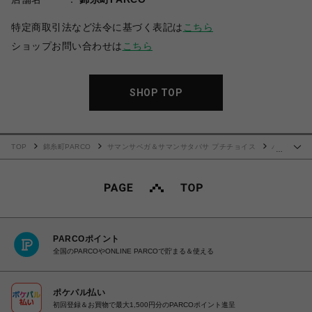
特定商取引法など法令に基づく表記は
こちら
ショップお問い合わせは
こちら
SHOP TOP
TOP
錦糸町PARCO
サマンサベガ＆サマンサタバサ プチチョイス
バ
…
タフライビジュー 長財布
PARCOポイント
全国のPARCOやONLINE PARCOで貯まる＆使える
ポケパル払い
初回登録＆お買物で最大1,500円分のPARCOポイント進呈