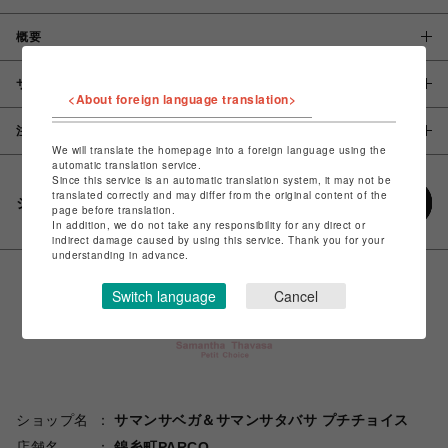
概要
サイズ
<About foreign language translation>
注意事項
We will translate the homepage into a foreign language using the
automatic translation service.
Since this service is an automatic translation system, it may not be
translated correctly and may differ from the original content of the
シェアする
page before translation.
In addition, we do not take any responsibility for any direct or
indirect damage caused by using this service. Thank you for your
understanding in advance.
Switch language
Cancel
ショップ名
サマンサベガ＆サマンサタバサ プチチョイス
店舗名
錦糸町PARCO