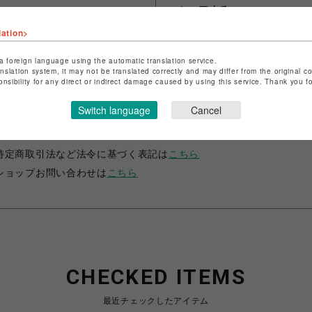
シェアする
lation>
a foreign language using the automatic translation service.
anslation system, it may not be translated correctly and may differ from the original c
onsibility for any direct or indirect damage caused by using this service. Thank you 
ショップ名
サマンサベガ＆サマンサタバサ プチチョイス
Switch language
Cancel
店舗名
錦糸町PARCO
特定商取引法など法令に基づく表記は
こちら
ショップお問い合わせは
こちら
CHECKED ITEMS
最近チェックしたアイテム