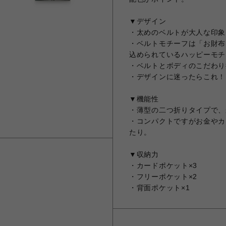
▼デザイン
・太めのベルトが大人な印象
・ベルトモチーフは「お財布
込められているハッピーモチ
・ベルトとボディのこだわり
・デザインに迷ったらこれ！
▼機能性
・薄型の二つ折りタイプで、
・コンパクトですがお金やカ
たり。
▼収納力
・カードポケット×3
・フリーポケット×2
・背面ポケット×1