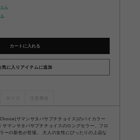
こちら
せる
カートに入れる
お気に入りアイテムに追加
サイズ
注意事項
Petit Choice(サマンサタバサプチチョイス)のバイカラー
布 サマンサタバサプチチョイスのロングセラー、フロ
ラーの新色が登場。 大人の女性にぴったりの上品な