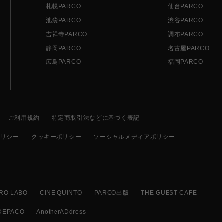
札幌PARCO
仙台PARCO
池袋PARCO
渋谷PARCO
吉祥寺PARCO
調布PARCO
静岡PARCO
名古屋PARCO
広島PARCO
福岡PARCO
ご利用規約
特定商取引法などに基づく表記
ポリシー
クッキーポリシー
ソーシャルメディアポリシー
RO LABO
CINE QUINTO
PARCO出版
THE GUEST CAFE
DEPACO
AnotherADdress