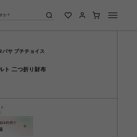
タバサ プチチョイス
ルト 二つ折り財布
ント
く
録&利用で
呈