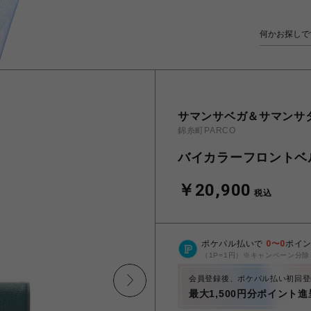
サマンサベガ＆サマンサ
錦糸町PARCO
バイカラーフロントベ
￥20,900
税込
ポケパル払いで
0
〜
0
ポイ
（1P=1円）※キャンペーン分除
会員登録後、ポケパル払い初回登
最大1,500円分ポイント進