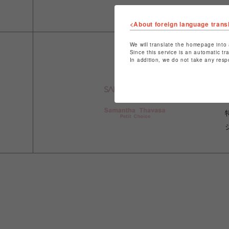
<About foreign language trans
We will translate the homepage into 
Since this service is an automatic tr
In addition, we do not take any resp