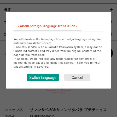
概要
サイズ
<About foreign language translation>
注意事項
We will translate the homepage into a foreign language using the
automatic translation service.
Since this service is an automatic translation system, it may not be
translated correctly and may differ from the original content of the
シェアする
page before translation.
In addition, we do not take any responsibility for any direct or
indirect damage caused by using this service. Thank you for your
understanding in advance.
Switch language
Cancel
ショップ名
サマンサベガ＆サマンサタバサ プチチョイス
店舗名
錦糸町PARCO