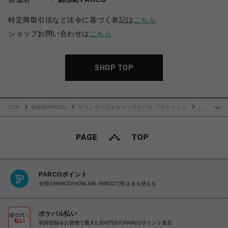
特定商取引法など法令に基づく表記は
こちら
ショップお問い合わせは
こちら
SHOP TOP
TOP
錦糸町PARCO
サマンサベガ＆サマンサタバサ プチチョイス
バ
…
レリーナフラッター（ミニ）
PARCOポイント
全国のPARCOやONLINE PARCOで貯まる＆使える
ポケパル払い
初回登録＆お買物で最大1,500円分のPARCOポイント進呈