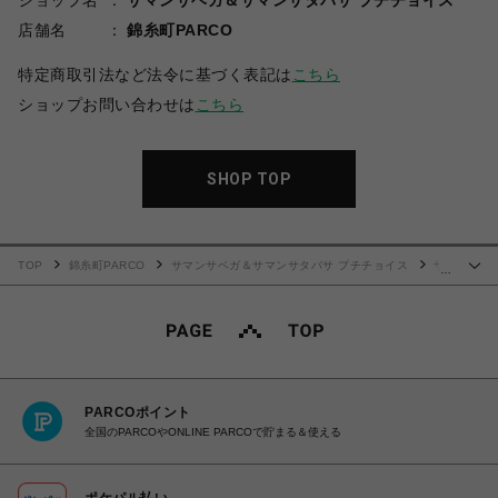
ショップ名
サマンサベガ＆サマンサタバサ プチチョイス
店舗名
錦糸町PARCO
特定商取引法など法令に基づく表記は
こちら
ショップお問い合わせは
こちら
SHOP TOP
TOP
錦糸町PARCO
サマンサベガ＆サマンサタバサ プチチョイス
サ
…
イドレースアップリボンビジューミニフラッター
PARCOポイント
全国のPARCOやONLINE PARCOで貯まる＆使える
ポケパル払い