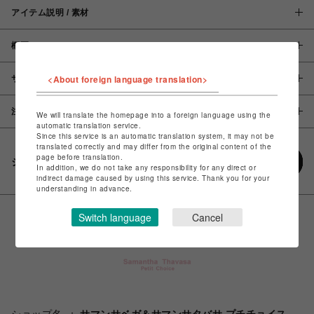
アイテム説明 / 素材
概要
<About foreign language translation>
サイズ
注意事項
We will translate the homepage into a foreign language using the
automatic translation service.
Since this service is an automatic translation system, it may not be
translated correctly and may differ from the original content of the
page before translation.
シェアする
In addition, we do not take any responsibility for any direct or
indirect damage caused by using this service. Thank you for your
understanding in advance.
Switch language
Cancel