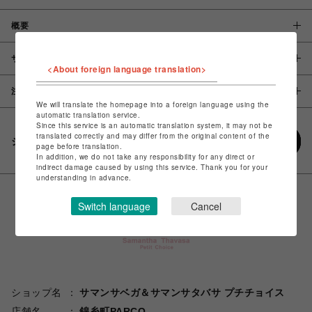
概要
サイズ
<About foreign language translation>
注意事項
We will translate the homepage into a foreign language using the
automatic translation service.
Since this service is an automatic translation system, it may not be
translated correctly and may differ from the original content of the
シェアする
page before translation.
In addition, we do not take any responsibility for any direct or
indirect damage caused by using this service. Thank you for your
understanding in advance.
Switch language
Cancel
ショップ名
サマンサベガ＆サマンサタバサ プチチョイス
店舗名
錦糸町PARCO