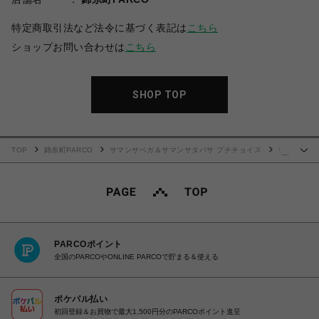
特定商取引法など法令に基づく表記は
こちら
ショップお問い合わせは
こちら
SHOP TOP
TOP
錦糸町PARCO
サマンサベガ＆サマンサタバサ プチチョイス
リ
…
ボンキルト 折財布
PARCOポイント
全国のPARCOやONLINE PARCOで貯まる＆使える
ポケパル払い
初回登録＆お買物で最大1,500円分のPARCOポイント進呈