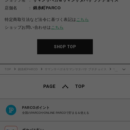
ショップ名
サマンサベガ＆サマンサタバサ プチチョイス
店舗名
錦糸町PARCO
特定商取引法など法令に基づく表記は
こちら
ショップお問い合わせは
こちら
SHOP TOP
TOP
錦糸町PARCO
サマンサベガ＆サマンサタバサ プチチョイス
サ
…
ンリオキャラクターズコレクション「ハローキティ」 ミニショルダーバッグ
PARCOポイント
全国のPARCOやONLINE PARCOで貯まる＆使える
ポケパル払い