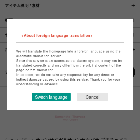
アイテム説明 / 素材
概要
<About foreign language translation>
サイズ
注意事項
We will translate the homepage into a foreign language using the
automatic translation service.
Since this service is an automatic translation system, it may not be
translated correctly and may differ from the original content of the
page before translation.
シェアする
In addition, we do not take any responsibility for any direct or
indirect damage caused by using this service. Thank you for your
understanding in advance.
Switch language
Cancel