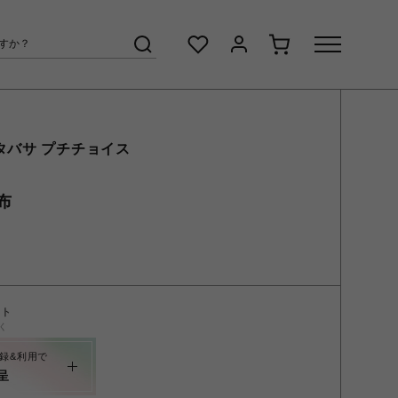
タバサ プチチョイス
布
ント
く
録&利用で
呈