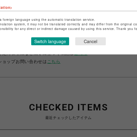
lation>
a foreign language using the automatic translation service.
anslation system, it may not be translated correctly and may differ from the original c
onsibility for any direct or indirect damage caused by using this service. Thank you 
ショップ名
サマンサベガ＆サマンサタバサ プチチョイス
Switch language
Cancel
店舗名
錦糸町PARCO
特定商取引法など法令に基づく表記は
こちら
ショップお問い合わせは
こちら
CHECKED ITEMS
最近チェックしたアイテム