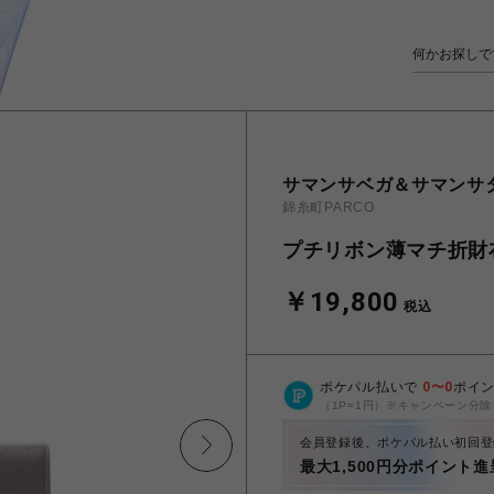
サマンサベガ＆サマンサ
錦糸町PARCO
プチリボン薄マチ折財
￥19,800
税込
ポケパル払いで
0
〜
0
ポイ
（1P=1円）※キャンペーン分除
会員登録後、ポケパル払い初回登
最大1,500円分ポイント進