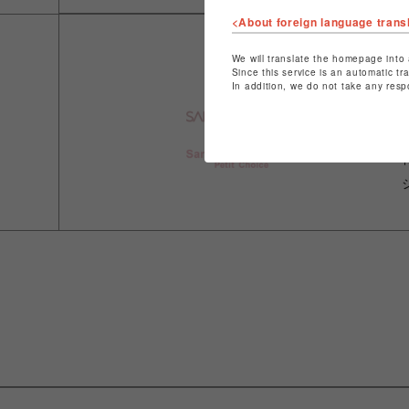
<About foreign language trans
We will translate the homepage into 
Since this service is an automatic tr
In addition, we do not take any resp