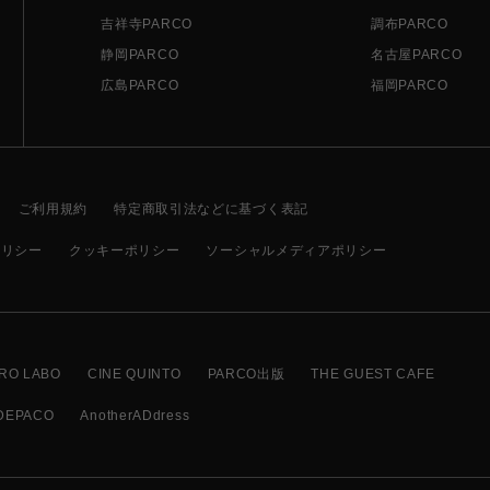
吉祥寺PARCO
調布PARCO
静岡PARCO
名古屋PARCO
広島PARCO
福岡PARCO
ご利用規約
特定商取引法などに基づく表記
ポリシー
クッキーポリシー
ソーシャルメディアポリシー
RO LABO
CINE QUINTO
PARCO出版
THE GUEST CAFE
DEPACO
AnotherADdress