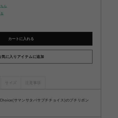
こちら
せる
カートに入れる
お気に入りアイテムに追加
サイズ
注意事項
Petit Choice(サマンサタバサプチチョイス)のプチリボン