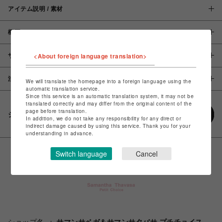
アイテム説明 / 素材
概要
<About foreign language translation>
サイズ
注意事項
We will translate the homepage into a foreign language using the
automatic translation service.
Since this service is an automatic translation system, it may not be
translated correctly and may differ from the original content of the
page before translation.
シェアする
In addition, we do not take any responsibility for any direct or
indirect damage caused by using this service. Thank you for your
understanding in advance.
Switch language
Cancel