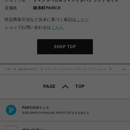
ショップ名
サマンサベガ＆サマンサタバサ プチチョイス
店舗名
錦糸町PARCO
特定商取引法など法令に基づく表記は
こちら
ショップお問い合わせは
こちら
SHOP TOP
TOP
錦糸町PARCO
サマンサベガ＆サマンサタバサ プチチョイス
…
『モンスターズ・ユニバーシティ』コレクション バッグチャーム
PARCOポイント
全国のPARCOやONLINE PARCOで貯まる＆使える
ポケパル払い