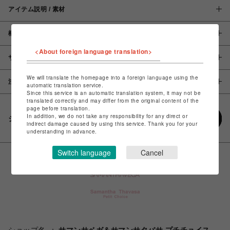
アイテム説明 / 素材
概要
<About foreign language translation>
サイズ
We will translate the homepage into a foreign language using the
注意事項
automatic translation service.
Since this service is an automatic translation system, it may not be
translated correctly and may differ from the original content of the
page before translation.
In addition, we do not take any responsibility for any direct or
シェアする
indirect damage caused by using this service. Thank you for your
understanding in advance.
Switch language
Cancel