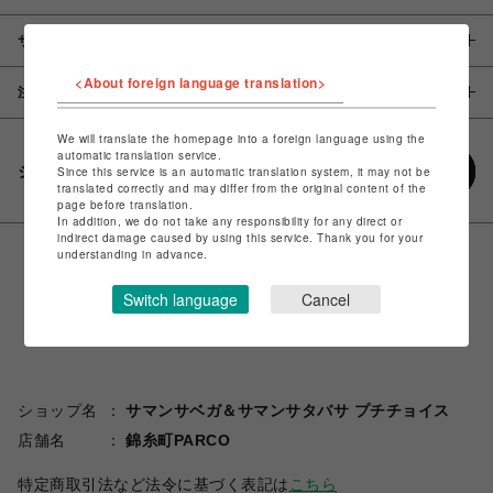
サイズ
<About foreign language translation>
注意事項
We will translate the homepage into a foreign language using the
automatic translation service.
シェアする
Since this service is an automatic translation system, it may not be
translated correctly and may differ from the original content of the
page before translation.
In addition, we do not take any responsibility for any direct or
indirect damage caused by using this service. Thank you for your
understanding in advance.
Switch language
Cancel
ショップ名
サマンサベガ＆サマンサタバサ プチチョイス
店舗名
錦糸町PARCO
特定商取引法など法令に基づく表記は
こちら