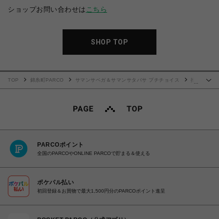
ショップお問い合わせは
こちら
SHOP TOP
TOP
錦糸町PARCO
サマンサベガ＆サマンサタバサ プチチョイス
推
…
し活 キーチャーム
PARCOポイント
全国のPARCOやONLINE PARCOで貯まる＆使える
ポケパル払い
初回登録＆お買物で最大1,500円分のPARCOポイント進呈