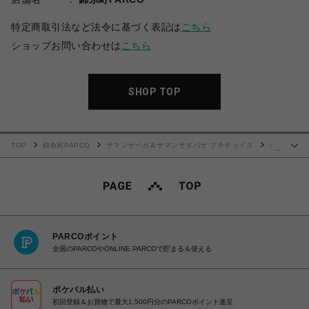
特定商取引法など法令に基づく表記は
こちら
ショップお問い合わせは
こちら
SHOP TOP
TOP
錦糸町PARCO
サマンサベガ＆サマンサタバサ プチチョイス
シ
…
ンプル2wayウォレットショルダーバッグ
PARCOポイント
全国のPARCOやONLINE PARCOで貯まる＆使える
ポケパル払い
初回登録＆お買物で最大1,500円分のPARCOポイント進呈