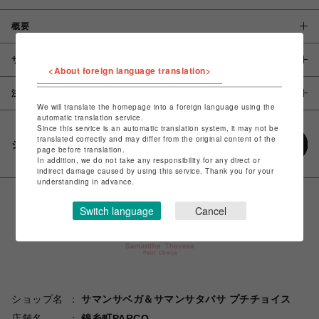
概要
サイズ
<About foreign language translation>
注意事項
We will translate the homepage into a foreign language using the
automatic translation service.
Since this service is an automatic translation system, it may not be
translated correctly and may differ from the original content of the
シェアする
page before translation.
In addition, we do not take any responsibility for any direct or
indirect damage caused by using this service. Thank you for your
understanding in advance.
Switch language
Cancel
ショップ名
サマンサベガ＆サマンサタバサ プチチョイス
店舗名
錦糸町PARCO