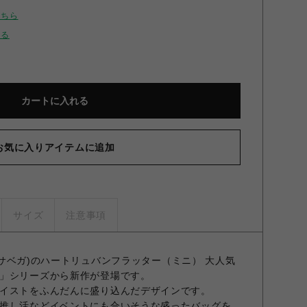
こちら
せる
カートに入れる
お気に入りアイテムに追加
サイズ
注意事項
マンサベガ)のハートリュバンフラッター（ミニ） 大人気
」シリーズから新作が登場です。
イストをふんだんに盛り込んだデザインです。
推し活などイベントにも合いそうな盛ったバッグを