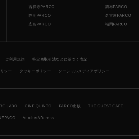
吉祥寺PARCO
調布PARCO
静岡PARCO
名古屋PARCO
広島PARCO
福岡PARCO
ご利用規約
特定商取引法などに基づく表記
ポリシー
クッキーポリシー
ソーシャルメディアポリシー
RO LABO
CINE QUINTO
PARCO出版
THE GUEST CAFE
DEPACO
AnotherADdress