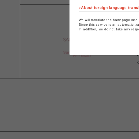
<About foreign language trans
We will translate the homepage into 
Since this service is an automatic tr
In addition, we do not take any resp