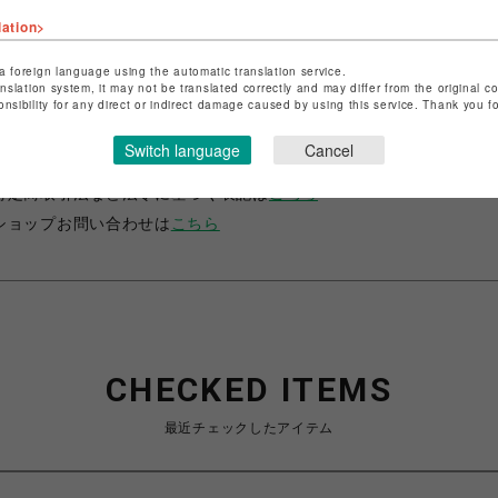
lation>
a foreign language using the automatic translation service.
anslation system, it may not be translated correctly and may differ from the original c
onsibility for any direct or indirect damage caused by using this service. Thank you 
ショップ名
サマンサベガ＆サマンサタバサ プチチョイス
Switch language
Cancel
店舗名
錦糸町PARCO
特定商取引法など法令に基づく表記は
こちら
ショップお問い合わせは
こちら
CHECKED ITEMS
最近チェックしたアイテム