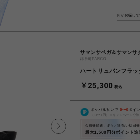
サマンサベガ＆サマンサ
錦糸町PARCO
ハートリュバンフラッ
￥25,300
税込
ポケパル払いで
0
〜
0
ポイ
（1P=1円）※キャンペーン分除
会員登録後、ポケパル払い初回登
最大1,500円分ポイント進