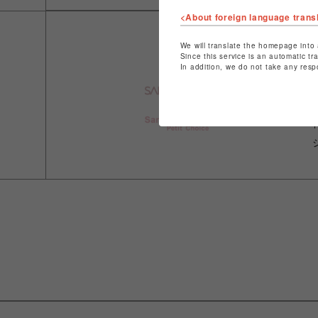
<About foreign language trans
We will translate the homepage into 
Since this service is an automatic tr
In addition, we do not take any resp