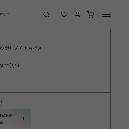
タバサ プチチョイス
ター(小）
ント
く
録&利用で
呈