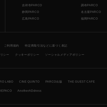
吉祥寺PARCO
調布PARCO
静岡PARCO
名古屋PARCO
広島PARCO
福岡PARCO
ご利用規約
特定商取引法などに基づく表記
ポリシー
クッキーポリシー
ソーシャルメディアポリシー
RO LABO
CINE QUINTO
PARCO出版
THE GUEST CAFE
DEPACO
AnotherADdress