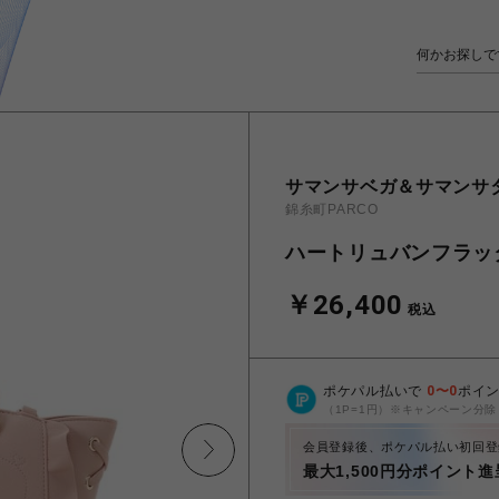
サマンサベガ＆サマンサ
錦糸町PARCO
ハートリュバンフラッ
￥26,400
税込
ポケパル払いで
0
〜
0
ポイ
（1P=1円）※キャンペーン分除
会員登録後、ポケパル払い初回登
最大1,500円分ポイント進