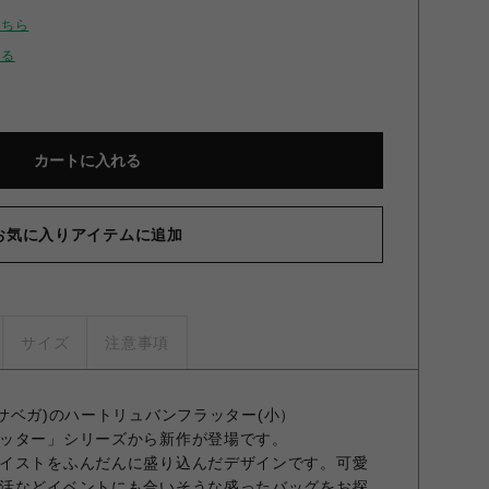
こちら
せる
カートに入れる
お気に入りアイテムに追加
サイズ
注意事項
マンサベガ)のハートリュバンフラッター(小）
ッター」シリーズから新作が登場です。
イストをふんだんに盛り込んだデザインです。可愛
活などイベントにも合いそうな盛ったバッグをお探