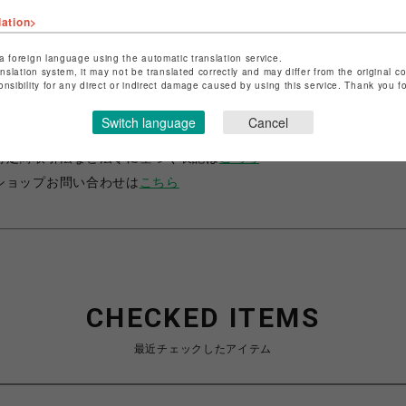
lation>
a foreign language using the automatic translation service.
anslation system, it may not be translated correctly and may differ from the original c
onsibility for any direct or indirect damage caused by using this service. Thank you 
ショップ名
サマンサベガ＆サマンサタバサ プチチョイス
Switch language
Cancel
店舗名
錦糸町PARCO
特定商取引法など法令に基づく表記は
こちら
ショップお問い合わせは
こちら
CHECKED ITEMS
最近チェックしたアイテム