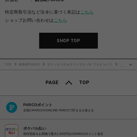
特定商取引法など法令に基づく表記は
こちら
ショップお問い合わせは
こちら
SHOP TOP
TOP
錦糸町PARCO
サマンサベガ＆サマンサタバサ プチチョイス
ブ
…
ロッサムリボンフラッター（ミニ）
PARCOポイント
全国のPARCOやONLINE PARCOで貯まる＆使える
ポケパル払い
初回登録＆お買物で最大1,500円分のPARCOポイント進呈