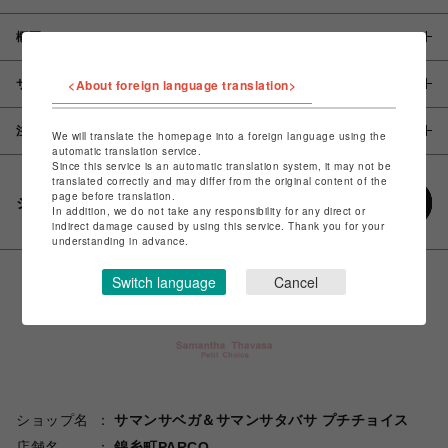
概要
<About foreign language translation>
サイズ
注意事項
We will translate the homepage into a foreign language using the
automatic translation service.
Since this service is an automatic translation system, it may not be
translated correctly and may differ from the original content of the
page before translation.
シェアする
In addition, we do not take any responsibility for any direct or
indirect damage caused by using this service. Thank you for your
understanding in advance.
Switch language
Cancel
ショップ名
サマンサベガ＆サマンサタバサ プチチョイス
店舗名
錦糸町PARCO