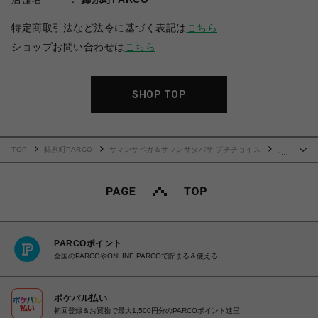
特定商取引法など法令に基づく表記は
こちら
ショップお問い合わせは
こちら
SHOP TOP
TOP
錦糸町PARCO
サマンサベガ＆サマンサタバサ プチチョイス
ブ
…
ロッサムリボンフラッター（ミニ）
PARCOポイント
全国のPARCOやONLINE PARCOで貯まる＆使える
ポケパル払い
初回登録＆お買物で最大1,500円分のPARCOポイント進呈