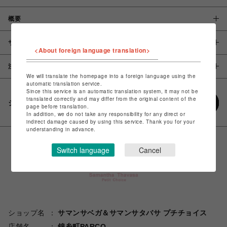
概要
サイズ
<About foreign language translation>
注意事項
We will translate the homepage into a foreign language using the
automatic translation service.
Since this service is an automatic translation system, it may not be
translated correctly and may differ from the original content of the
シェアする
page before translation.
In addition, we do not take any responsibility for any direct or
indirect damage caused by using this service. Thank you for your
understanding in advance.
Switch language
Cancel
ショップ名
サマンサベガ＆サマンサタバサ プチチョイス
店舗名
錦糸町PARCO