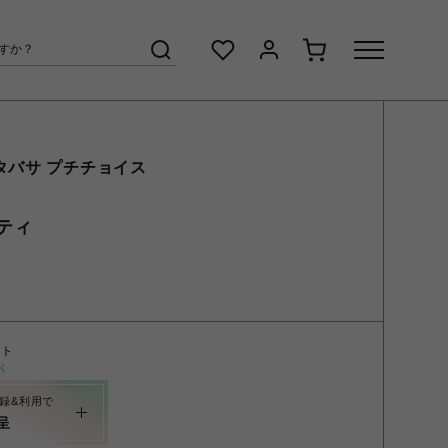
タバサ プチチョイス
ティ
ント
く
録&利用で
呈