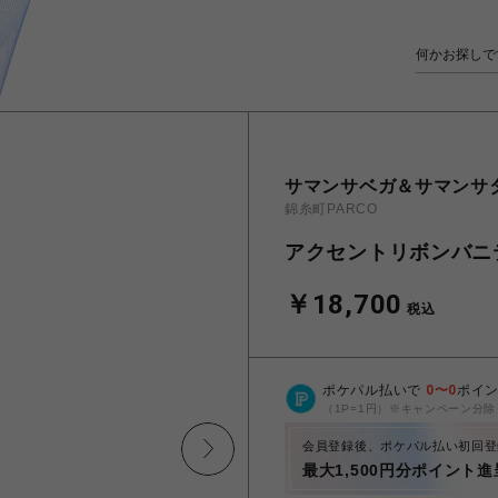
サマンサベガ＆サマンサ
錦糸町PARCO
アクセントリボンバニ
￥18,700
税込
ポケパル払いで
0
〜
0
ポイ
（1P=1円）※キャンペーン分除
会員登録後、ポケパル払い初回登
最大1,500円分ポイント進