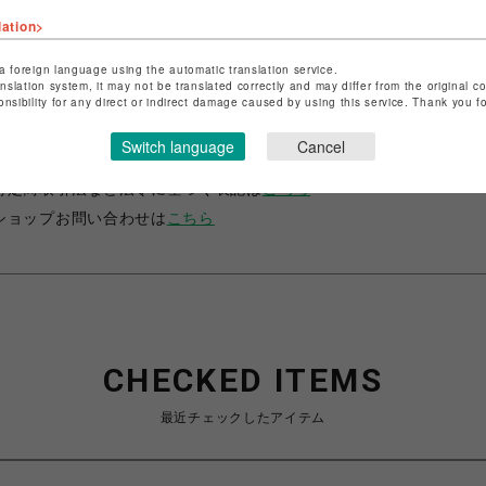
lation>
a foreign language using the automatic translation service.
anslation system, it may not be translated correctly and may differ from the original c
onsibility for any direct or indirect damage caused by using this service. Thank you 
ショップ名
サマンサベガ＆サマンサタバサ プチチョイス
Switch language
Cancel
店舗名
錦糸町PARCO
特定商取引法など法令に基づく表記は
こちら
ショップお問い合わせは
こちら
CHECKED ITEMS
最近チェックしたアイテム