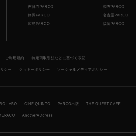
吉祥寺PARCO
調布PARCO
静岡PARCO
名古屋PARCO
広島PARCO
福岡PARCO
ご利用規約
特定商取引法などに基づく表記
ポリシー
クッキーポリシー
ソーシャルメディアポリシー
RO LABO
CINE QUINTO
PARCO出版
THE GUEST CAFE
DEPACO
AnotherADdress