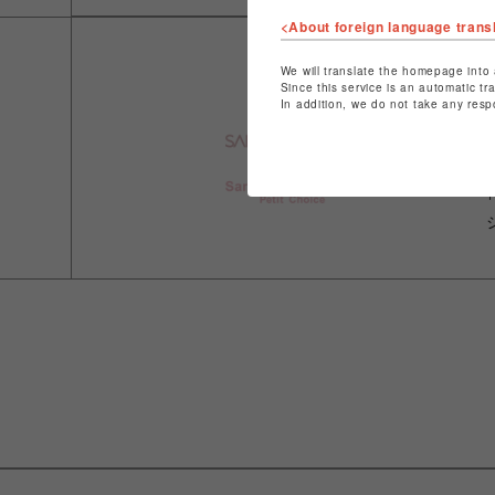
<About foreign language trans
We will translate the homepage into 
Since this service is an automatic tr
In addition, we do not take any resp