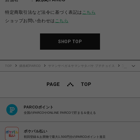
特定商取引法など法令に基づく表記は
こちら
ショップお問い合わせは
こちら
SHOP TOP
TOP
錦糸町PARCO
サマンサベガ＆サマンサタバサ プチチョイス
ア
…
クセントリボンバニティ
PARCOポイント
全国のPARCOやONLINE PARCOで貯まる＆使える
ポケパル払い
初回登録＆お買物で最大1,500円分のPARCOポイント進呈