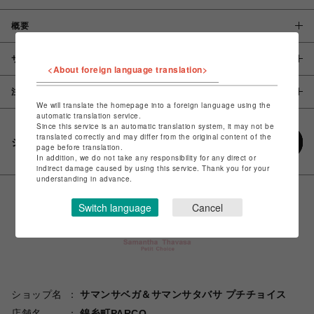
概要
サイズ
<About foreign language translation>
注意事項
We will translate the homepage into a foreign language using the
automatic translation service.
Since this service is an automatic translation system, it may not be
translated correctly and may differ from the original content of the
シェアする
page before translation.
In addition, we do not take any responsibility for any direct or
indirect damage caused by using this service. Thank you for your
understanding in advance.
Switch language
Cancel
ショップ名
サマンサベガ＆サマンサタバサ プチチョイス
店舗名
錦糸町PARCO