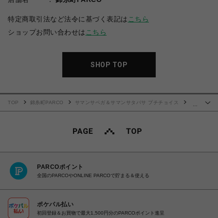
特定商取引法など法令に基づく表記は
こちら
ショップお問い合わせは
こちら
SHOP TOP
TOP
錦糸町PARCO
サマンサベガ＆サマンサタバサ プチチョイス
…
Samantha smartwang(スマートワン)
PARCOポイント
全国のPARCOやONLINE PARCOで貯まる＆使える
ポケパル払い
初回登録＆お買物で最大1,500円分のPARCOポイント進呈