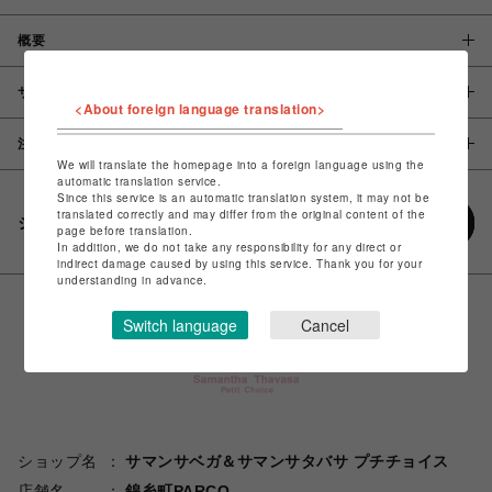
概要
サイズ
<About foreign language translation>
注意事項
We will translate the homepage into a foreign language using the
automatic translation service.
Since this service is an automatic translation system, it may not be
translated correctly and may differ from the original content of the
シェアする
page before translation.
In addition, we do not take any responsibility for any direct or
indirect damage caused by using this service. Thank you for your
understanding in advance.
Switch language
Cancel
ショップ名
サマンサベガ＆サマンサタバサ プチチョイス
店舗名
錦糸町PARCO