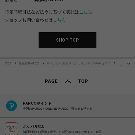
特定商取引法など法令に基づく表記は
こちら
ショップお問い合わせは
こちら
SHOP TOP
TOP
錦糸町PARCO
サマンサベガ＆サマンサタバサ プチチョイス
オ
…
ーロラカラーピッグレザー 長財布
PARCOポイント
全国のPARCOやONLINE PARCOで貯まる＆使える
ポケパル払い
初回登録＆お買物で最大1,500円分のPARCOポイント進呈