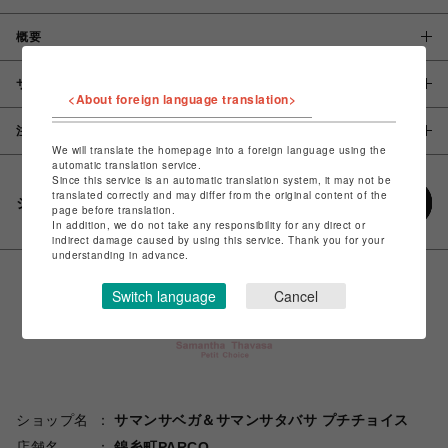
概要
サイズ
<About foreign language translation>
注意事項
We will translate the homepage into a foreign language using the
automatic translation service.
Since this service is an automatic translation system, it may not be
translated correctly and may differ from the original content of the
シェアする
page before translation.
In addition, we do not take any responsibility for any direct or
indirect damage caused by using this service. Thank you for your
understanding in advance.
Switch language
Cancel
ショップ名
サマンサベガ＆サマンサタバサ プチチョイス
店舗名
錦糸町PARCO