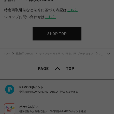
特定商取引法など法令に基づく表記は
こちら
ショップお問い合わせは
こちら
SHOP TOP
TOP
錦糸町PARCO
サマンサベガ＆サマンサタバサ プチチョイス
ス
…
トロベリーギンガム折財布
PARCOポイント
全国のPARCOやONLINE PARCOで貯まる＆使える
ポケパル払い
初回登録＆お買物で最大1,500円分のPARCOポイント進呈