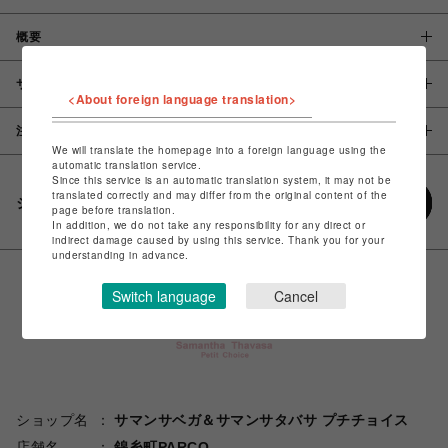
概要
サイズ
<About foreign language translation>
注意事項
We will translate the homepage into a foreign language using the
automatic translation service.
Since this service is an automatic translation system, it may not be
translated correctly and may differ from the original content of the
シェアする
page before translation.
In addition, we do not take any responsibility for any direct or
indirect damage caused by using this service. Thank you for your
understanding in advance.
Switch language
Cancel
ショップ名
サマンサベガ＆サマンサタバサ プチチョイス
店舗名
錦糸町PARCO