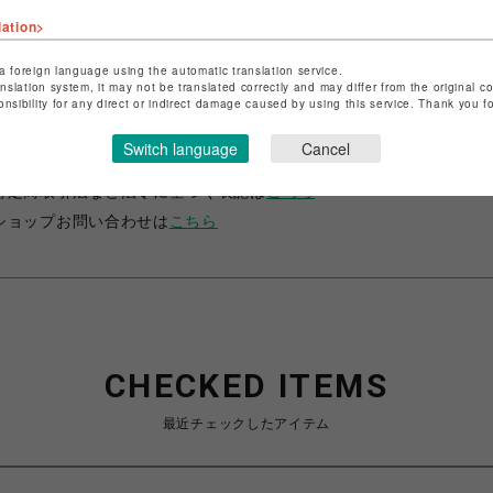
lation>
a foreign language using the automatic translation service.
anslation system, it may not be translated correctly and may differ from the original c
onsibility for any direct or indirect damage caused by using this service. Thank you 
ショップ名
サマンサベガ＆サマンサタバサ プチチョイス
Switch language
Cancel
店舗名
錦糸町PARCO
特定商取引法など法令に基づく表記は
こちら
ショップお問い合わせは
こちら
CHECKED ITEMS
最近チェックしたアイテム