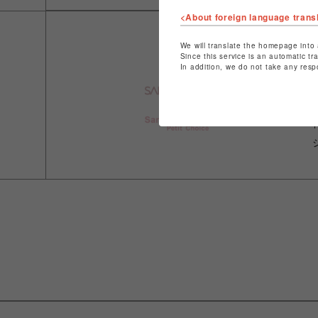
<About foreign language trans
We will translate the homepage into 
Since this service is an automatic tr
In addition, we do not take any resp