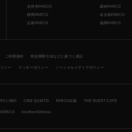
吉祥寺PARCO
調布PARCO
静岡PARCO
名古屋PARCO
広島PARCO
福岡PARCO
ご利用規約
特定商取引法などに基づく表記
ポリシー
クッキーポリシー
ソーシャルメディアポリシー
RO LABO
CINE QUINTO
PARCO出版
THE GUEST CAFE
DEPACO
AnotherADdress