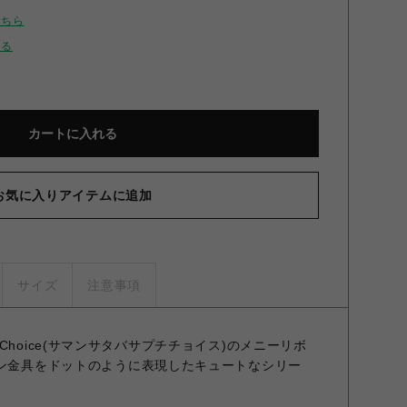
こちら
せる
カートに入れる
お気に入りアイテムに追加
サイズ
注意事項
Petit Choice(サマンサタバサプチチョイス)のメニーリボ
ボン金具をドットのように表現したキュートなシリー