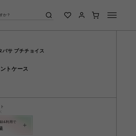
タバサ プチチョイス
メントケース
ント
く
録&利用で
呈