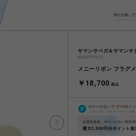
サマンサベガ＆サマンサ
錦糸町PARCO
メニーリボン フラグ
￥18,700
税込
ポケパル払いで
0
〜
0
ポイ
（1P=1円）※キャンペーン分除
会員登録後、ポケパル払い初回登
最大1,500円分ポイント進