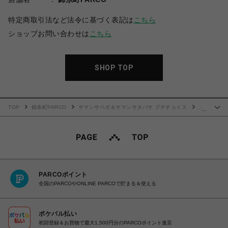
特定商取引法など法令に基づく表記は
こちら
ショップお問い合わせは
こちら
SHOP TOP
TOP
錦糸町PARCO
サマンサベガ＆サマンサタバサ プチチョイス
メ
…
ニーリボン ミニ財布
PARCOポイント
全国のPARCOやONLINE PARCOで貯まる＆使える
ポケパル払い
初回登録＆お買物で最大1,500円分のPARCOポイント進呈