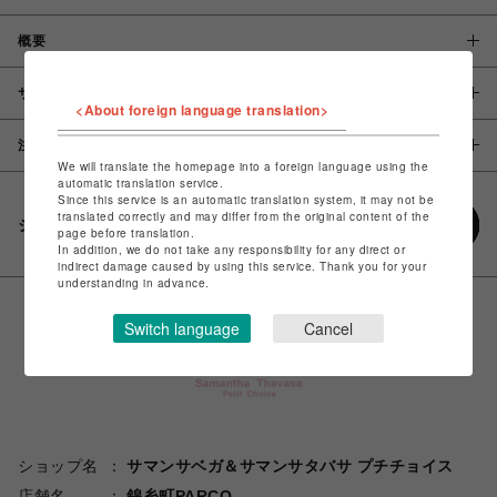
概要
サイズ
<About foreign language translation>
注意事項
We will translate the homepage into a foreign language using the
automatic translation service.
Since this service is an automatic translation system, it may not be
translated correctly and may differ from the original content of the
シェアする
page before translation.
In addition, we do not take any responsibility for any direct or
indirect damage caused by using this service. Thank you for your
understanding in advance.
Switch language
Cancel
ショップ名
サマンサベガ＆サマンサタバサ プチチョイス
店舗名
錦糸町PARCO