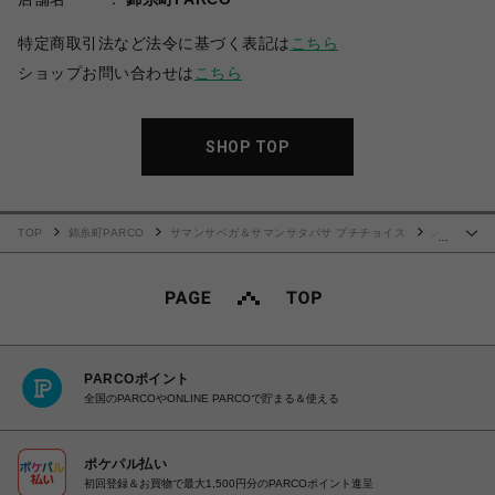
特定商取引法など法令に基づく表記は
こちら
ショップお問い合わせは
こちら
SHOP TOP
TOP
錦糸町PARCO
サマンサベガ＆サマンサタバサ プチチョイス
メ
…
ニーリボン ミニ財布
PARCOポイント
全国のPARCOやONLINE PARCOで貯まる＆使える
ポケパル払い
初回登録＆お買物で最大1,500円分のPARCOポイント進呈