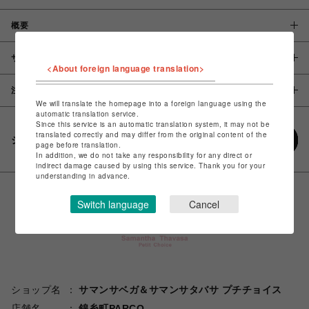
概要
サイズ
<About foreign language translation>
注意事項
We will translate the homepage into a foreign language using the
automatic translation service.
Since this service is an automatic translation system, it may not be
translated correctly and may differ from the original content of the
シェアする
page before translation.
In addition, we do not take any responsibility for any direct or
indirect damage caused by using this service. Thank you for your
understanding in advance.
Switch language
Cancel
ショップ名
サマンサベガ＆サマンサタバサ プチチョイス
店舗名
錦糸町PARCO