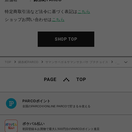
特定商取引法など法令に基づく表記は
こちら
ショップお問い合わせは
こちら
SHOP TOP
TOP
錦糸町PARCO
サマンサベガ＆サマンサタバサ プチチョイス
メ
…
ニーリボン 折財布
PARCOポイント
全国のPARCOやONLINE PARCOで貯まる＆使える
ポケパル払い
初回登録＆お買物で最大1,500円分のPARCOポイント進呈