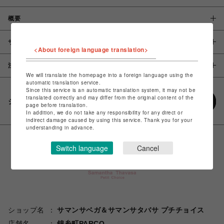
概要
サイズ
<About foreign language translation>
注意事項
We will translate the homepage into a foreign language using the
automatic translation service.
Since this service is an automatic translation system, it may not be
translated correctly and may differ from the original content of the
シェアする
page before translation.
In addition, we do not take any responsibility for any direct or
indirect damage caused by using this service. Thank you for your
understanding in advance.
Switch language
Cancel
ショップ名
サマンサベガ＆サマンサタバサ プチチョイス
店舗名
錦糸町PARCO