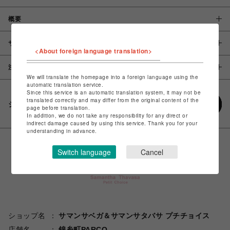
概要
サイズ
<About foreign language translation>
注意事項
We will translate the homepage into a foreign language using the
automatic translation service.
Since this service is an automatic translation system, it may not be
translated correctly and may differ from the original content of the
シェアする
page before translation.
In addition, we do not take any responsibility for any direct or
indirect damage caused by using this service. Thank you for your
understanding in advance.
Switch language
Cancel
ショップ名
サマンサベガ＆サマンサタバサ プチチョイス
店舗名
錦糸町PARCO