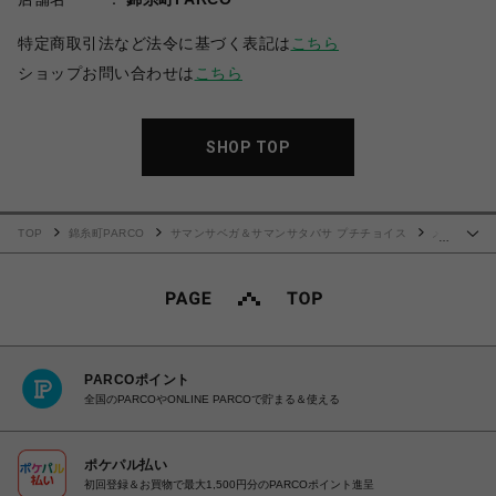
特定商取引法など法令に基づく表記は
こちら
ショップお問い合わせは
こちら
SHOP TOP
TOP
錦糸町PARCO
サマンサベガ＆サマンサタバサ プチチョイス
メ
…
ニーリボン 折財布
PARCOポイント
全国のPARCOやONLINE PARCOで貯まる＆使える
ポケパル払い
初回登録＆お買物で最大1,500円分のPARCOポイント進呈