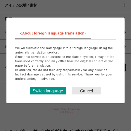
アイテム説明 / 素材
概要
<About foreign language translation>
サイズ
注意事項
We will translate the homepage into a foreign language using the
automatic translation service.
Since this service is an automatic translation system, it may not be
translated correctly and may differ from the original content of the
page before translation.
シェアする
In addition, we do not take any responsibility for any direct or
indirect damage caused by using this service. Thank you for your
understanding in advance.
Switch language
Cancel