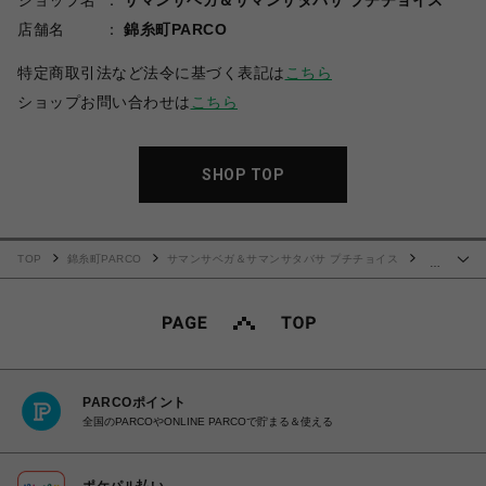
ショップ名
サマンサベガ＆サマンサタバサ プチチョイス
店舗名
錦糸町PARCO
特定商取引法など法令に基づく表記は
こちら
ショップお問い合わせは
こちら
SHOP TOP
TOP
錦糸町PARCO
サマンサベガ＆サマンサタバサ プチチョイス
…
「ディズニープリンセスコレクション」フラグメントケース アリエル
PARCOポイント
全国のPARCOやONLINE PARCOで貯まる＆使える
ポケパル払い