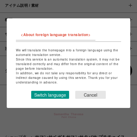
アイテム説明 / 素材
概要
<About foreign language translation>
サイズ
注意事項
We will translate the homepage into a foreign language using the
automatic translation service.
Since this service is an automatic translation system, it may not be
translated correctly and may differ from the original content of the
page before translation.
シェアする
In addition, we do not take any responsibility for any direct or
indirect damage caused by using this service. Thank you for your
understanding in advance.
Switch language
Cancel