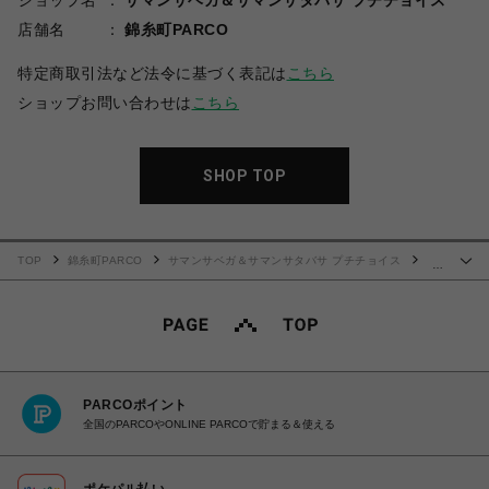
ショップ名
サマンサベガ＆サマンサタバサ プチチョイス
店舗名
錦糸町PARCO
特定商取引法など法令に基づく表記は
こちら
ショップお問い合わせは
こちら
SHOP TOP
TOP
錦糸町PARCO
サマンサベガ＆サマンサタバサ プチチョイス
…
「ディズニープリンセスコレクション」長財布 白雪姫
PARCOポイント
全国のPARCOやONLINE PARCOで貯まる＆使える
ポケパル払い