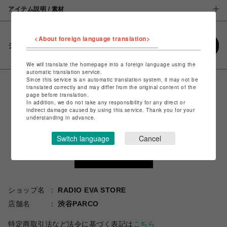
アイテム説明 / 素材
<About foreign language translation>
シェアする
We will translate the homepage into a foreign language using the
automatic translation service.
Since this service is an automatic translation system, it may not be
translated correctly and may differ from the original content of the
page before translation.
In addition, we do not take any responsibility for any direct or
indirect damage caused by using this service. Thank you for your
understanding in advance.
Switch language
Cancel
ショップ名
RADIO EVA STORE
店舗名
渋谷PARCO
特定商取引法など法令に基づく表記は
こちら