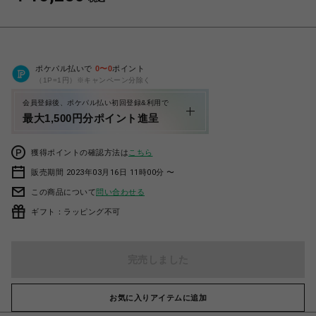
ポケパル払いで
0
〜
0
ポイント
（1P=1円）※キャンペーン分除く
会員登録後、ポケパル払い初回登録&利用で
最大1,500円分ポイント進呈
獲得ポイントの確認方法は
こちら
販売期間 2023年03月16日 11時00分 〜
この商品について
問い合わせる
ギフト：ラッピング不可
完売しました
お気に入りアイテムに追加