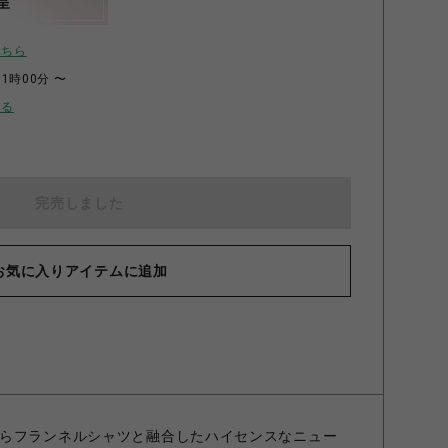
呈
こちら
11時00分 〜
せる
完売しました
お気に入りアイテムに追加
らフランネルシャツと融合したハイセンスなニュー