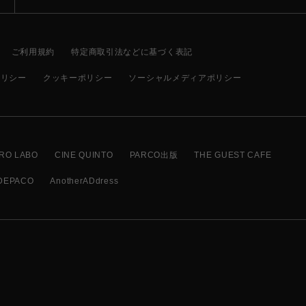
ご利用規約
特定商取引法などに基づく表記
ポリシー
クッキーポリシー
ソーシャルメディアポリシー
RO LABO
CINE QUINTO
PARCO出版
THE GUEST CAFE
DEPACO
AnotherADdress