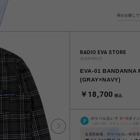
RADIO EVA STORE
渋谷PARCO
EVA-01 BANDANNA 
(GRAY×NAVY)
￥18,700
税込
ポケパル払いで
0
〜
0
ポイ
（1P=1円）※キャンペーン分除
会員登録後、ポケパル払い初回登