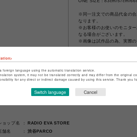
ONE SIZE：83cm/57cm/66
※同一注文での商品代金の合計
なります。
※お客様のお使いのモニター
なる場合がございます。
※画像は試作品の為、実際の
lation>
シェアする
a foreign language using the automatic translation service.
anslation system, it may not be translated correctly and may differ from the original c
onsibility for any direct or indirect damage caused by using this service. Thank you 
Switch language
Cancel
ショップ名
RADIO EVA STORE
店舗名
渋谷PARCO