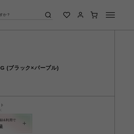
BAG (ブラック×パープル)
ント
く
録&利用で
呈