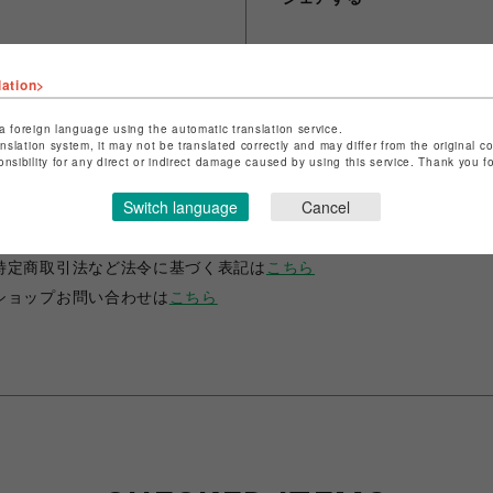
lation>
a foreign language using the automatic translation service.
anslation system, it may not be translated correctly and may differ from the original c
onsibility for any direct or indirect damage caused by using this service. Thank you 
ショップ名
RADIO EVA STORE
Switch language
Cancel
店舗名
渋谷PARCO
特定商取引法など法令に基づく表記は
こちら
ショップお問い合わせは
こちら