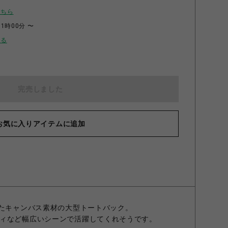
こちら
11時00分 〜
せる
完売しました
お気に入りアイテムに追加
れたキャンバス素材の大型トートバック。
ィなど幅広いシーンで活躍してくれそうです。