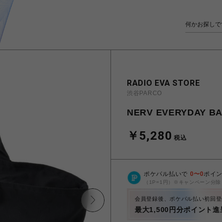
RADIO EVA STORE
渋谷PARCO
NERV EVERYDAY 
￥5,280
税込
ポケパル払いで
0
〜
0
ポイ
（1P=1円）※キャンペーン分除
会員登録後、ポケパル払い初回登
最大1,500円分ポイント進