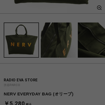
RADIO EVA STORE
渋谷PARCO
NERV EVERYDAY BAG (オリーブ)
￥5,280
税込