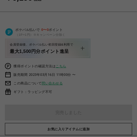
ポケパル払いで
0
〜
0
ポイント
（1P=1円）※キャンペーン分除く
会員登録後、ポケパル払い初回登録&利用で
最大1,500円分ポイント進呈
獲得ポイントの確認方法は
こちら
販売期間 2023年03月16日 11時00分 〜
この商品について
問い合わせる
ギフト：ラッピング不可
完売しました
お気に入りアイテムに追加