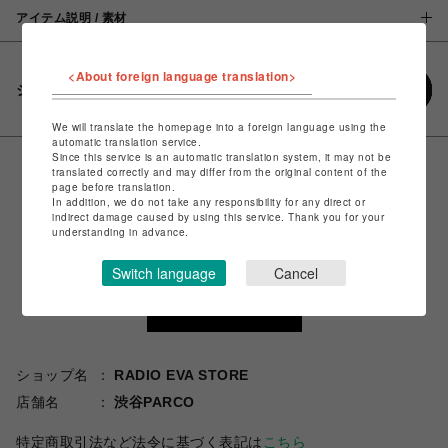
アイテム説明 / 素材
<About foreign language translation>
シェアする
We will translate the homepage into a foreign language using the
automatic translation service.
Since this service is an automatic translation system, it may not be
translated correctly and may differ from the original content of the
page before translation.
In addition, we do not take any responsibility for any direct or
indirect damage caused by using this service. Thank you for your
understanding in advance.
Switch language
Cancel
ショップ名
RADIO EVA STORE
店舗名
渋谷PARCO
特定商取引法など法令に基づく表記は
こちら