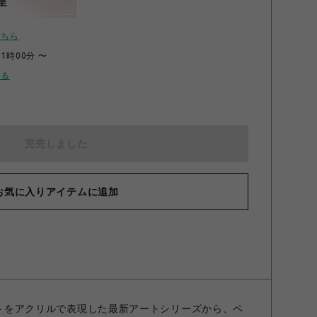
呈
こちら
11時00分 〜
せる
完売しました
お気に入りアイテムに追加
アートをアクリルで表現した最新アートシリーズから、ペ