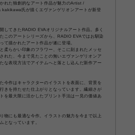
た独創的なアート作品が魅力のArtist /
 Kenta kakikawa氏が描くエヴァンゲリオンアートが新登
してきたRADIO EVAオリジナルアート作品。多く
このアートシリーズから、RADIO EVAではお馴染
って描かれたアート作品が遂に登場。
と柔らかい印象のフラワー、そこに刻まれたメッセ
された、今まで見たことの無いエヴァンゲリオンア
たな表現方法でアイテムへと落とし込んだ新作アー
た今作はキャラクターのイラストを表面に、背景を
行きを持たせた仕上がりとなっています。繊細さが
トを最大限に活かしたプリント手法は一見の価値あ
り物にも最適な今作。イラストの魅力を今まで以上
ムとなっています。