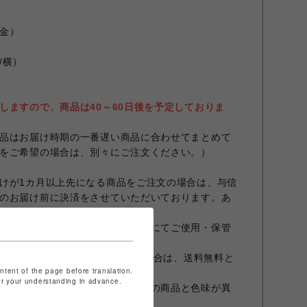
金）
/横）
m
しますので、商品は40～60日後を予定しておりま
品はお届け時期の一番遅い商品に合わせてまとめて
をご希望の場合は、別々にご注文ください。）
けが1カ月以上先になる商品をご注文の場合は、与信
のお届け前に決済をさせていただいております。あ
る場所は避け、風通しのよい場所にてご使用・保管
が、11,000円（税込）以上の場合は、送料無料と
ontent of the page before translation.
for your understanding in advance.
設定やお部屋の照明等により実際の商品と色味が異