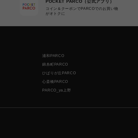
POCKET PARCO（公式アプリ）
コイン＆クーポンでPARCOでのお買い物
がオトクに
浦和PARCO
錦糸町PARCO
ひばりが丘PARCO
心斎橋PARCO
PARCO_ya上野