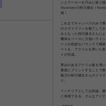
ンとマーカーを巧みに操り描かれ
Illustratorの柿川健太 /
場！
これまでキャンバスのみで展開
のエヴァファンを魅了してきた
みとなった柿川健太さんによ
機体をベースに力強いライン
ージが絶妙なバランスで構築
ートを、アクリルを用いた新
トが完成。
厚みのあるアクリル板を用い
裏面にプリントすることで奥
魅力の柿川健太さんのイラス
り。
インテリアとしては勿論、贈
に体感できる、そんなアイテ