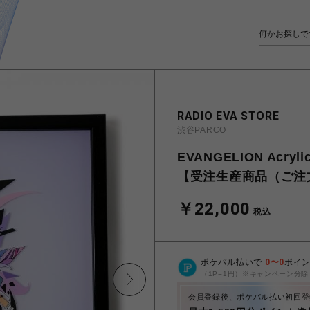
RADIO EVA STORE
渋谷PARCO
EVANGELION Acrylic
【受注生産商品（ご注
￥22,000
税込
ポケパル払いで
0
〜
0
ポイ
（1P=1円）※キャンペーン分除
会員登録後、ポケパル払い初回登