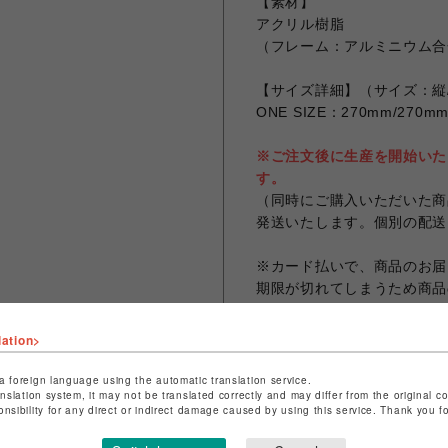
【素材】
アクリル樹脂
（フレーム：アルミニウム合
【サイズ詳細】（サイズ：縦
ONE SIZE：270mm/270m
※ご注文後に生産を開始いた
す。
（同時にご購入いただいた商
発送いたします。個別の配送
※カード払いで、商品のお届
期限が切れてしまうため商品
らかじめご了承ください。
※高温多湿・直射日光のあた
lation>
してください。
※同一注文での商品代金の合計
a foreign language using the automatic translation service.
anslation system, it may not be translated correctly and may differ from the original c
なります。
onsibility for any direct or indirect damage caused by using this service. Thank you 
※お客様のお使いのモニター
なる場合がございます。