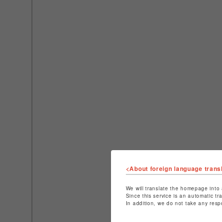
<About foreign language trans
We will translate the homepage into 
Since this service is an automatic tr
In addition, we do not take any resp