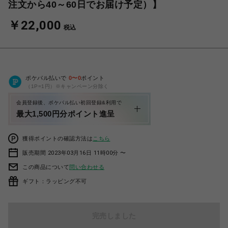
注文から40～60日でお届け予定）】
￥22,000
税込
ポケパル払いで
0
〜
0
ポイント
（1P=1円）※キャンペーン分除く
会員登録後、ポケパル払い初回登録&利用で
最大1,500円分ポイント進呈
獲得ポイントの確認方法は
こちら
販売期間 2023年03月16日 11時00分 〜
この商品について
問い合わせる
ギフト：ラッピング不可
完売しました