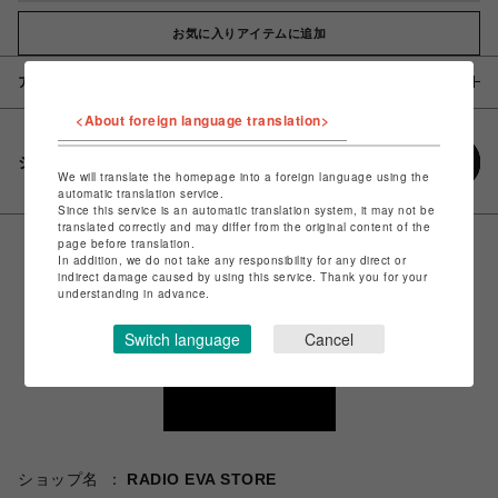
お気に入りアイテムに追加
アイテム説明 / 素材
<About foreign language translation>
シェアする
We will translate the homepage into a foreign language using the
automatic translation service.
Since this service is an automatic translation system, it may not be
translated correctly and may differ from the original content of the
page before translation.
In addition, we do not take any responsibility for any direct or
indirect damage caused by using this service. Thank you for your
understanding in advance.
Switch language
Cancel
ショップ名
RADIO EVA STORE