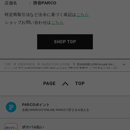
店舗名
渋谷PARCO
特定商取引法など法令に基づく表記は
こちら
ショップお問い合わせは
こちら
SHOP TOP
TOP
渋谷PARCO
RADIO EVA STORE
EVANGELION Acrylic Art β
…
(シンジ＆アスカ(EVANGELION Millennials))【受注生産商品（ご注文から40～60
日でお届け予定）】
PARCOポイント
全国のPARCOやONLINE PARCOで貯まる＆使える
ポケパル払い