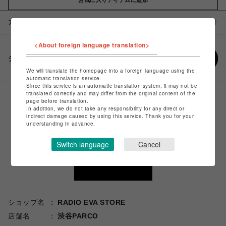
アイテム説明 / 素材
<About foreign language translation>
シェアする
We will translate the homepage into a foreign language using the
automatic translation service.
Since this service is an automatic translation system, it may not be
translated correctly and may differ from the original content of the
page before translation.
In addition, we do not take any responsibility for any direct or
indirect damage caused by using this service. Thank you for your
understanding in advance.
Switch language
Cancel
ショップ名
RADIO EVA STORE
店舗名
渋谷PARCO