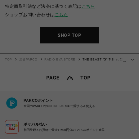
特定商取引法など法令に基づく表記は
こちら
ショップお問い合わせは
こちら
SHOP TOP
TOP
渋谷PARCO
RADIO EVA STORE
THE BEAST “G” T-Shirt (ブ
…
ラック×パープル)
PARCOポイント
全国のPARCOやONLINE PARCOで貯まる＆使える
ポケパル払い
初回登録＆お買物で最大1,500円分のPARCOポイント進呈