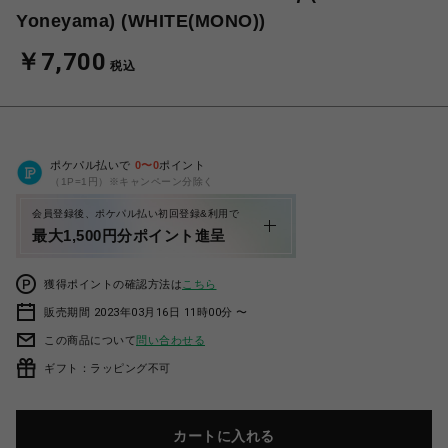
Yoneyama) (WHITE(MONO))
￥7,700
税込
ポケパル払いで
0
〜
0
ポイント
（1P=1円）※キャンペーン分除く
会員登録後、ポケパル払い初回登録&利用で
最大1,500円分ポイント進呈
獲得ポイントの確認方法は
こちら
販売期間 2023年03月16日 11時00分 〜
この商品について
問い合わせる
ギフト：ラッピング不可
カートに入れる