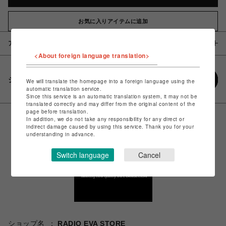
お気に入りアイテムに追加
アイテム説明 / 素材
<About foreign language translation>
シェアする
We will translate the homepage into a foreign language using the
automatic translation service.
Since this service is an automatic translation system, it may not be
translated correctly and may differ from the original content of the
page before translation.
In addition, we do not take any responsibility for any direct or
indirect damage caused by using this service. Thank you for your
understanding in advance.
Switch language
Cancel
ショップ名
RADIO EVA STORE