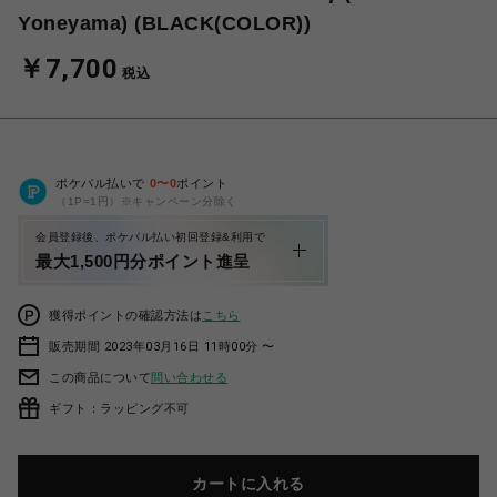
Yoneyama) (BLACK(COLOR))
￥7,700
税込
ポケパル払いで
0
〜
0
ポイント
（1P=1円）※キャンペーン分除く
会員登録後、ポケパル払い初回登録&利用で
最大1,500円分ポイント進呈
獲得ポイントの確認方法は
こちら
販売期間 2023年03月16日 11時00分 〜
この商品について
問い合わせる
ギフト：ラッピング不可
カートに入れる