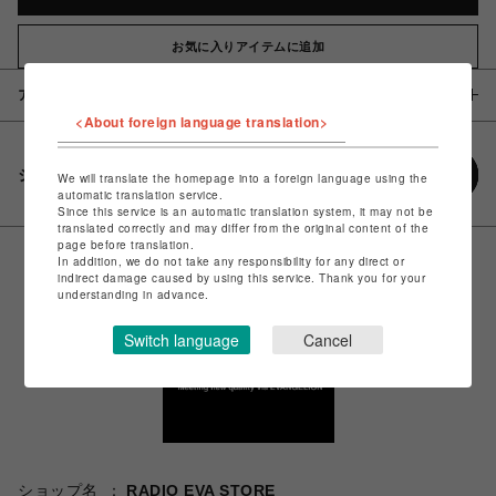
お気に入りアイテムに追加
アイテム説明 / 素材
<About foreign language translation>
シェアする
We will translate the homepage into a foreign language using the
automatic translation service.
Since this service is an automatic translation system, it may not be
translated correctly and may differ from the original content of the
page before translation.
In addition, we do not take any responsibility for any direct or
indirect damage caused by using this service. Thank you for your
understanding in advance.
Switch language
Cancel
ショップ名
RADIO EVA STORE