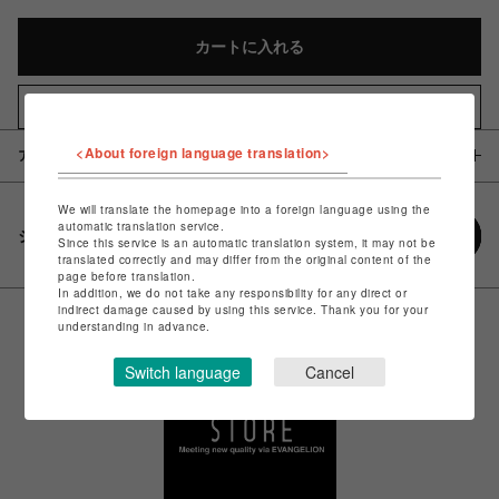
カートに入れる
お気に入りアイテムに追加
<About foreign language translation>
アイテム説明 / 素材
We will translate the homepage into a foreign language using the
automatic translation service.
シェアする
Since this service is an automatic translation system, it may not be
translated correctly and may differ from the original content of the
page before translation.
In addition, we do not take any responsibility for any direct or
indirect damage caused by using this service. Thank you for your
understanding in advance.
Switch language
Cancel