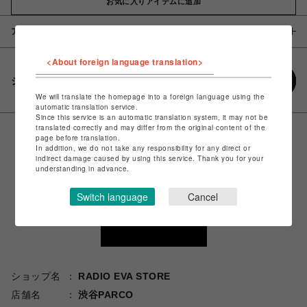
お気に入りアイテムに追加
アイテム説明 / 素材
<About foreign language translation>
シェアする
We will translate the homepage into a foreign language using the
automatic translation service.
Since this service is an automatic translation system, it may not be
translated correctly and may differ from the original content of the
page before translation.
In addition, we do not take any responsibility for any direct or
indirect damage caused by using this service. Thank you for your
understanding in advance.
Switch language
Cancel
ショップ名
RADIO EVA STORE
店舗名
渋谷PARCO