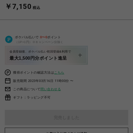
￥7,150
税込
ポケパル払いで
0
〜
0
ポイント
（1P=1円）※キャンペーン分除く
会員登録後、ポケパル払い初回登録&利用で
最大1,500円分ポイント進呈
獲得ポイントの確認方法は
こちら
販売期間 2023年03月16日 11時00分 〜
この商品について
問い合わせる
ギフト：ラッピング不可
完売しました