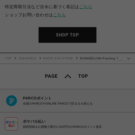
特定商取引法など法令に基づく表記は
こちら
ショップお問い合わせは
こちら
SHOP TOP
TOP
渋谷PARCO
RADIO EVA STORE
EVANGELION Painting T-
…
Shirt by Cigarette-burns (BLACK(EVA-01))
PARCOポイント
全国のPARCOやONLINE PARCOで貯まる＆使える
ポケパル払い
初回登録＆お買物で最大1,500円分のPARCOポイント進呈