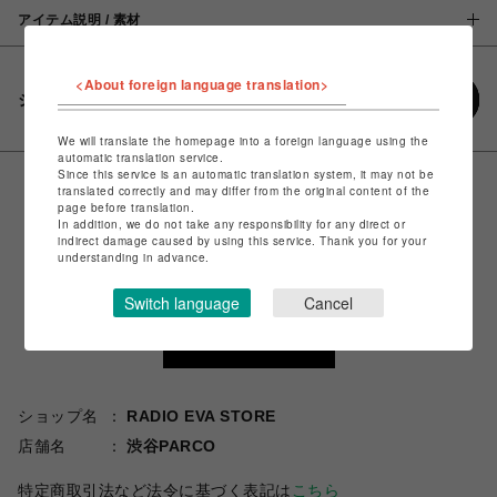
アイテム説明 / 素材
<About foreign language translation>
シェアする
We will translate the homepage into a foreign language using the
automatic translation service.
Since this service is an automatic translation system, it may not be
translated correctly and may differ from the original content of the
page before translation.
In addition, we do not take any responsibility for any direct or
indirect damage caused by using this service. Thank you for your
understanding in advance.
Switch language
Cancel
ショップ名
RADIO EVA STORE
店舗名
渋谷PARCO
特定商取引法など法令に基づく表記は
こちら