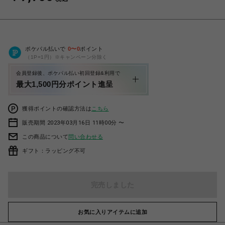
ポケパル払いで
0
〜
0
ポイント
（1P=1円）※キャンペーン分除く
会員登録後、ポケパル払い初回登録&利用で
最大1,500円分ポイント進呈
獲得ポイントの確認方法は
こちら
販売期間 2023年03月16日 11時00分 〜
この商品について
問い合わせる
ギフト：ラッピング不可
完売しました
お気に入りアイテムに追加