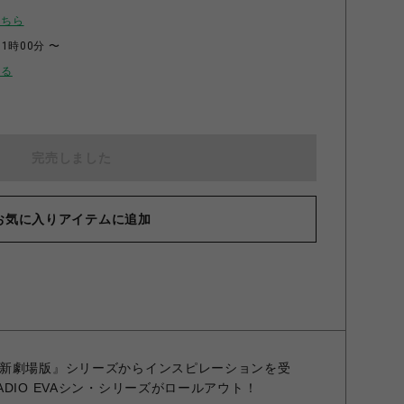
こちら
11時00分 〜
せる
完売しました
お気に入りアイテムに追加
新劇場版』シリーズからインスピレーションを受
DIO EVAシン・シリーズがロールアウト！