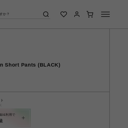
on Short Pants (BLACK)
ント
く
録&利用で
呈