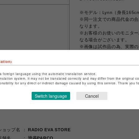
※モデル：Lynn（身長165
※同一注文での商品代金の合計
なります。
※お客様のお使いのモニター
なる場合がございます。
※画像は試作品の為、実際の
lation>
a foreign language using the automatic translation service.
シェアする
anslation system, it may not be translated correctly and may differ from the original c
onsibility for any direct or indirect damage caused by using this service. Thank you 
Switch language
Cancel
ショップ名
RADIO EVA STORE
店舗名
渋谷PARCO