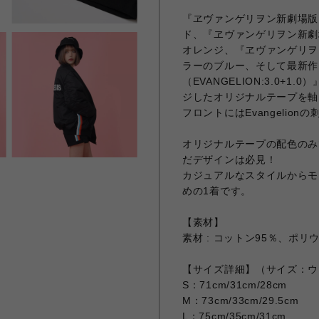
『ヱヴァンゲリヲン新劇場版:序
ド、『ヱヴァンゲリヲン新劇場版
オレンジ、『ヱヴァンゲリヲン新
ラーのブルー、そして最新作
（EVANGELION:3.0
ジしたオリジナルテープを軸
フロントにはEvangelio
オリジナルテープの配色のみで
だデザインは必見！
カジュアルなスタイルからモ
めの1着です。
【素材】
素材 : コットン95％、ポリ
【サイズ詳細】（サイズ：ウ
S：71cm/31cm/28cm
M：73cm/33cm/29.5cm
L：75cm/35cm/31cm