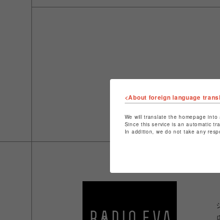
<About foreign language trans
We will translate the homepage into 
Since this service is an automatic tr
In addition, we do not take any resp