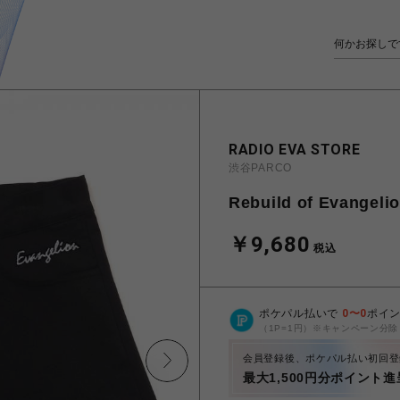
RADIO EVA STORE
渋谷PARCO
Rebuild of Evangeli
￥9,680
税込
ポケパル払いで
0
〜
0
ポイ
（1P=1円）※キャンペーン分除
会員登録後、ポケパル払い初回登
最大1,500円分ポイント進