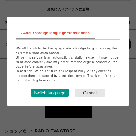
お気に入りアイテムに追加
アイテム説明 / 素材
<About foreign language translation>
シェアする
We will translate the homepage into a foreign language using the
automatic translation service.
Since this service is an automatic translation system, it may not be
translated correctly and may differ from the original content of the
page before translation.
In addition, we do not take any responsibility for any direct or
indirect damage caused by using this service. Thank you for your
understanding in advance.
Switch language
Cancel
ショップ名
RADIO EVA STORE