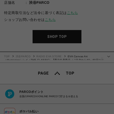
店舗名
渋谷PARCO
特定商取引法など法令に基づく表記は
こちら
ショップお問い合わせは
こちら
SHOP TOP
TOP
渋谷PARCO
RADIO EVA STORE
EVA Canvas Art
…
（illustration）レイ（THE CLASSIC）【受注生産商品（ご注文から40～60日でお
届け予定）】
PARCOポイント
全国のPARCOやONLINE PARCOで貯まる＆使える
ポケパル払い