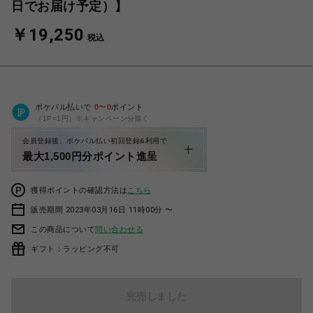
日でお届け予定）】
￥19,250
税込
ポケパル払いで
0
〜
0
ポイント
（1P=1円）※キャンペーン分除く
会員登録後、ポケパル払い初回登録&利用で
最大1,500円分ポイント進呈
獲得ポイントの確認方法は
こちら
販売期間 2023年03月16日 11時00分 〜
この商品について
問い合わせる
ギフト：ラッピング不可
完売しました