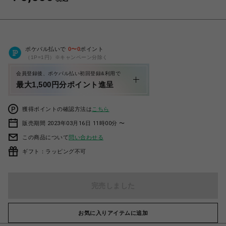
ポケパル払いで
0
〜
0
ポイント
（1P=1円）※キャンペーン分除く
会員登録後、ポケパル払い初回登録&利用で
最大1,500円分ポイント進呈
獲得ポイントの確認方法は
こちら
販売期間 2023年03月16日 11時00分 〜
この商品について
問い合わせる
ギフト：ラッピング不可
完売しました
お気に入りアイテムに追加