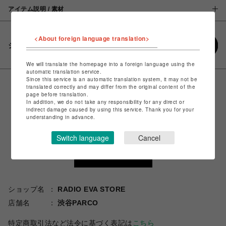
アイテム説明 / 素材
<About foreign language translation>
シェアする
We will translate the homepage into a foreign language using the
automatic translation service.
Since this service is an automatic translation system, it may not be
translated correctly and may differ from the original content of the
page before translation.
In addition, we do not take any responsibility for any direct or
indirect damage caused by using this service. Thank you for your
understanding in advance.
Switch language
Cancel
ショップ名
RADIO EVA STORE
店舗名
渋谷PARCO
特定商取引法など法令に基づく表記は
こちら