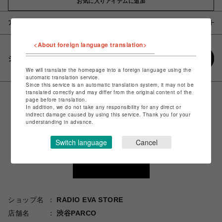
お気に入りアイテムに追加
アイテム説明 / 素材
<About foreign language translation>
シェアする
We will translate the homepage into a foreign language using the
automatic translation service.
Since this service is an automatic translation system, it may not be
translated correctly and may differ from the original content of the
page before translation.
In addition, we do not take any responsibility for any direct or
indirect damage caused by using this service. Thank you for your
understanding in advance.
Switch language
Cancel
ショップ名
RADIO EVA STORE
店舗名
渋谷PARCO