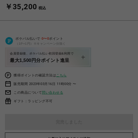
￥35,200
税込
ポケパル払いで
0
〜
0
ポイント
（1P=1円）※キャンペーン分除く
会員登録後、ポケパル払い初回登録&利用で
最大1,500円分ポイント進呈
獲得ポイントの確認方法は
こちら
販売期間 2023年03月16日 11時00分 〜
この商品について
問い合わせる
ギフト：ラッピング不可
完売しました