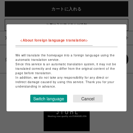
カートに入れる
お気に入りアイテムに追加
アイテム説明 / 素材
<About foreign language translation>
We will translate the homepage into a foreign language using the
シェアする
automatic translation service.
Since this service is an automatic translation system, it may not be
translated correctly and may differ from the original content of the
page before translation.
In addition, we do not take any responsibility for any direct or
indirect damage caused by using this service. Thank you for your
understanding in advance.
Switch language
Cancel